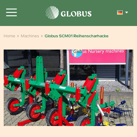
Home
Machines
Globus SCM01 Reihenscharhacke