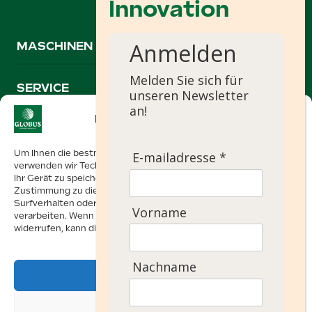
Anmelden
MASCHINEN
Melden Sie sich für
SERVICE
unseren Newsletter
an!
Einwilligung verwalten
+31 74 267 0635
Um Ihnen die bestmögliche Nutzererfahrung zu bieten,
E-mailadresse *
info@globusmachines.nl
verwenden wir Technologien wie Cookies, um Informationen über
Ihr Gerät zu speichern und/oder darauf zuzugreifen. Mit Ihrer
Zustimmung zu diesen Technologien können wir Daten wie Ihr
Surfverhalten oder eindeutige Kennungen auf dieser Website
Oonksweg 35
Vorname
verarbeiten. Wenn Sie Ihre Einwilligung nicht erteilen oder
7622 AW Borne, Niederlande
widerrufen, kann dies bestimmte Funktionen beeinträchtigen.
Powered by
Ezendam group
Nachname
Akzeptieren
Allgemeine Geschäftsbedingungen
Verweigern