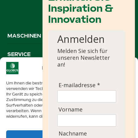
Anmelden
MASCHINEN
Melden Sie sich für
SERVICE
unseren Newsletter
an!
Einwilligung verwalten
+31 74 267 0635
Um Ihnen die bestmögliche Nutzererfahrung zu bieten,
E-mailadresse *
info@globusmachines.nl
verwenden wir Technologien wie Cookies, um Informationen über
Ihr Gerät zu speichern und/oder darauf zuzugreifen. Mit Ihrer
Zustimmung zu diesen Technologien können wir Daten wie Ihr
Surfverhalten oder eindeutige Kennungen auf dieser Website
Oonksweg 35
Vorname
verarbeiten. Wenn Sie Ihre Einwilligung nicht erteilen oder
7622 AW Borne, Niederlande
widerrufen, kann dies bestimmte Funktionen beeinträchtigen.
Powered by
Ezendam group
Nachname
Akzeptieren