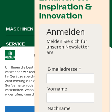
Anmelden
MASCHINEN
Melden Sie sich für
SERVICE
unseren Newsletter
an!
Einwilligung verwalten
+31 74 267 0635
Um Ihnen die bestmögliche Nutzererfahrung zu bieten,
E-mailadresse *
info@globusmachines.nl
verwenden wir Technologien wie Cookies, um Informationen über
Ihr Gerät zu speichern und/oder darauf zuzugreifen. Mit Ihrer
Zustimmung zu diesen Technologien können wir Daten wie Ihr
Surfverhalten oder eindeutige Kennungen auf dieser Website
Oonksweg 35
Vorname
verarbeiten. Wenn Sie Ihre Einwilligung nicht erteilen oder
7622 AW Borne, Niederlande
widerrufen, kann dies bestimmte Funktionen beeinträchtigen.
Powered by
Ezendam group
Nachname
Akzeptieren