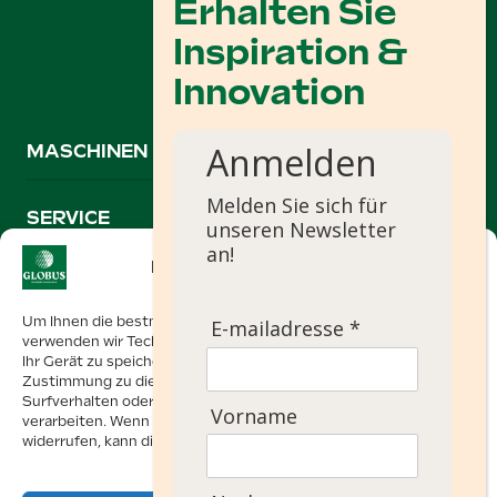
Anmelden
MASCHINEN
Melden Sie sich für
SERVICE
unseren Newsletter
an!
Einwilligung verwalten
+31 74 267 0635
Um Ihnen die bestmögliche Nutzererfahrung zu bieten,
E-mailadresse *
info@globusmachines.nl
verwenden wir Technologien wie Cookies, um Informationen über
Ihr Gerät zu speichern und/oder darauf zuzugreifen. Mit Ihrer
Zustimmung zu diesen Technologien können wir Daten wie Ihr
Surfverhalten oder eindeutige Kennungen auf dieser Website
Oonksweg 35
Vorname
verarbeiten. Wenn Sie Ihre Einwilligung nicht erteilen oder
7622 AW Borne, Niederlande
widerrufen, kann dies bestimmte Funktionen beeinträchtigen.
Powered by
Ezendam group